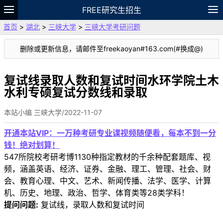
FREE研究生招生
首页
>
湖北
>
三峡大学
>
三峡大学考研问题
题库
故事
专题
APP
笔记
论坛
删除或更新信息，请邮件至freekaoyan#163.com(#换成@)
VIP
资料
复试线录取人数和复试时间水环学院土木
水利专硕复试分数线和录取
本站小编 三峡大学/2022-11-07
开通本站VIP：一万种考研专业课视频随便看，每本不到一分
钱！绝对划算！
547所院校考研考博1130种指定教材的千余种配套题库、视
频，涵盖英语、经济、证券、金融、理工、管理、社会、财
会、教育心理、中文、艺术、新闻传播、法学、医学、计算
机、历史、地理、政治、哲学、体育类等28类学科！
提问问题:
复试线，录取人数和复试时间