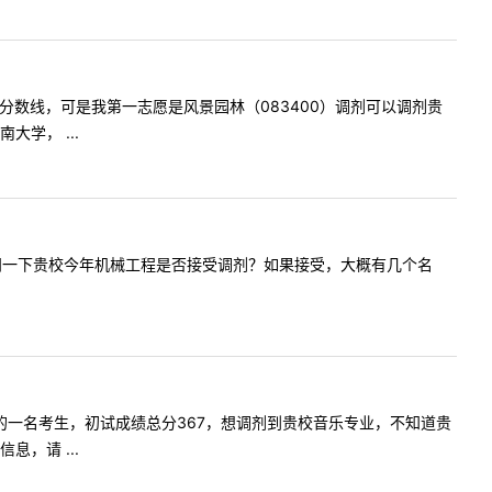
区的国家分数线，可是我第一志愿是风景园林（083400）调剂可以调剂贵
学， ...
师了。我想问一下贵校今年机械工程是否接受调剂？如果接受，大概有几个名
我是19年的一名考生，初试成绩总分367，想调剂到贵校音乐专业，不知道贵
，请 ...