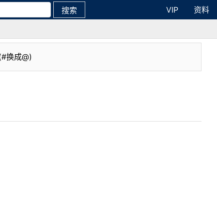
VIP
资料
搜索
(#换成@)