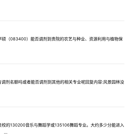
景园林学硕（083400）能否调剂到贵院的农艺与种业、资源利用与植物保
风景园林有调剂名额吗或者能否调剂到其他的相关专业呢回复内容:风景园林没
剂到贵校的130200音乐与舞蹈学或135106舞蹈专业。大约多少分能进入
..