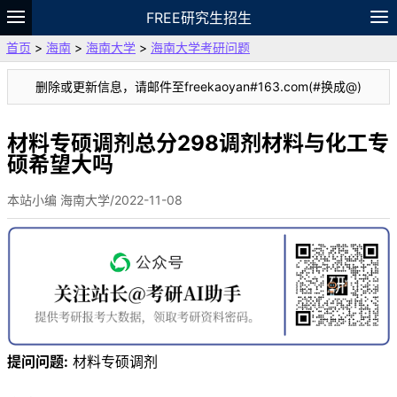
FREE研究生招生
首页
>
海南
>
海南大学
>
海南大学考研问题
题库
故事
专题
APP
笔记
论坛
删除或更新信息，请邮件至freekaoyan#163.com(#换成@)
VIP
资料
材料专硕调剂总分298调剂材料与化工专
硕希望大吗
本站小编 海南大学/2022-11-08
提问问题:
材料专硕调剂