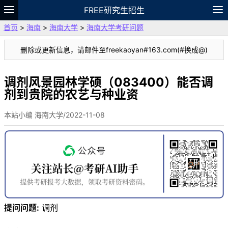
FREE研究生招生
首页
>
海南
>
海南大学
>
海南大学考研问题
题库
故事
专题
APP
笔记
论坛
删除或更新信息，请邮件至freekaoyan#163.com(#换成@)
VIP
资料
调剂风景园林学硕（083400）能否调
剂到贵院的农艺与种业资
本站小编 海南大学/2022-11-08
提问问题:
调剂