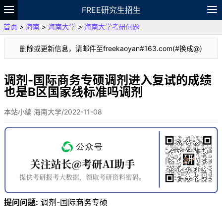
FREE研究生招生
首页
>
海南
>
海南大学
>
海南大学考研问题
题库
故事
专题
APP
笔记
论坛
删除或更新信息，请邮件至freekaoyan#163.com(#换成@)
VIP
资料
调剂-国际商务专硕调剂进入复试的成绩
也是B区国家线标准吗调剂
本站小编 海南大学/2022-11-08
提问问题:
调剂-国际商务专硕