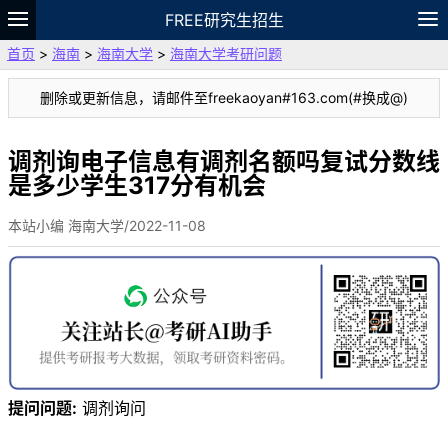
FREE研究生招生
首页
>
海南
>
海南大学
>
海南大学考研问题
题库
故事
专题
APP
笔记
论坛
删除或更新信息，请邮件至freekaoyan#163.com(#换成@)
VIP
资料
调剂询电子信息有调剂名额吗复试分数线
是多少学生317分有机会
本站小编 海南大学/2022-11-08
提问问题:
调剂询问