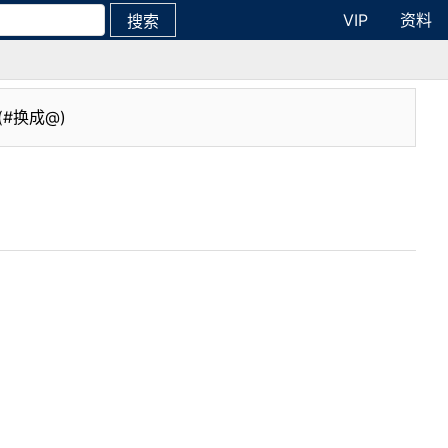
VIP
资料
搜索
(#换成@)