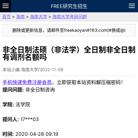
FREE研究生招生
首页
>
海南
>
海南大学
>
海南大学考研问题
题库
故事
专题
APP
笔记
论坛
删除或更新信息，请邮件至freekaoyan#163.com(#换成@)
VIP
资料
非全日制法硕（非法学）全日制非全日制
有调剂名额吗
本站小编 海南大学/2022-11-08
手机快速免费注册会员
，立即获取本站资料解压缩密码！
提问问题:
非全日制咨询
学院:
法学院
提问人:
17***03
时间:
2020-04-28 09:19