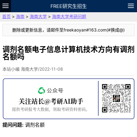
FREE研究生招生
首页
>
海南
>
海南大学
>
海南大学考研问题
题库
故事
专题
APP
笔记
论坛
删除或更新信息，请邮件至freekaoyan#163.com(#换成@)
VIP
资料
调剂名额电子信息计算机技术方向有调剂
名额吗
本站小编 海南大学/2022-11-08
提问问题:
调剂名额