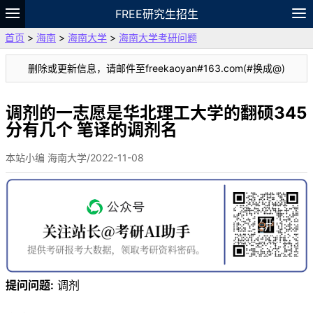
FREE研究生招生
首页
>
海南
>
海南大学
>
海南大学考研问题
题库
故事
专题
APP
笔记
论坛
删除或更新信息，请邮件至freekaoyan#163.com(#换成@)
VIP
资料
调剂的一志愿是华北理工大学的翻硕345
分有几个 笔译的调剂名
本站小编 海南大学/2022-11-08
提问问题:
调剂