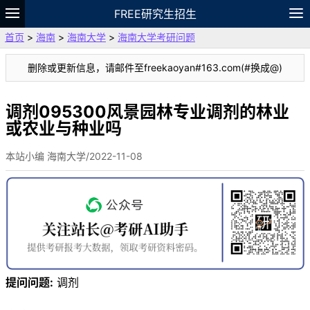
FREE研究生招生
首页
>
海南
>
海南大学
>
海南大学考研问题
题库
故事
专题
APP
笔记
论坛
删除或更新信息，请邮件至freekaoyan#163.com(#换成@)
VIP
资料
调剂095300风景园林专业调剂的林业
或农业与种业吗
本站小编 海南大学/2022-11-08
提问问题:
调剂