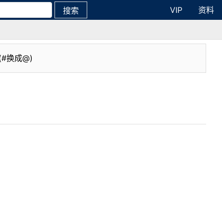
VIP
资料
搜索
(#换成@)