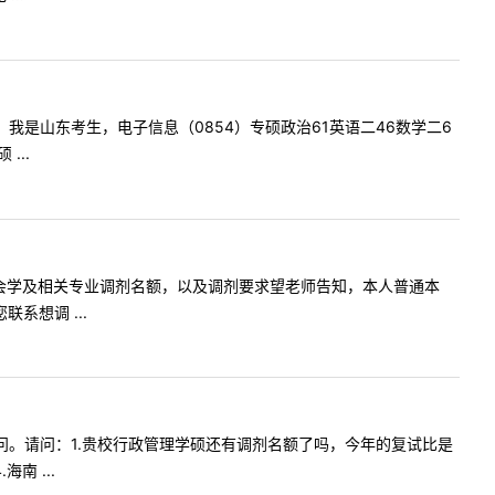
师您好，我是山东考生，电子信息（0854）专硕政治61英语二46数学二6
...
问贵校有社会学及相关专业调剂名额，以及调剂要求望老师告知，本人普通本
系想调 ...
学生的提问。请问：1.贵校行政管理学硕还有调剂名额了吗，今年的复试比是
 ...