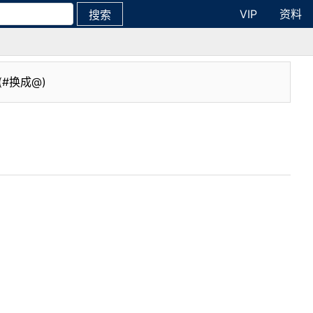
VIP
资料
搜索
(#换成@)