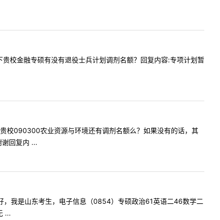
想咨询一下贵校金融专硕有没有退役士兵计划调剂名额？回复内容:专项计划暂
1：请问贵校090300农业资源与环境还有调剂名额么？如果没有的话，其
复内 ...
老师您好，我是山东考生，电子信息（0854）专硕政治61英语二46数学二
..