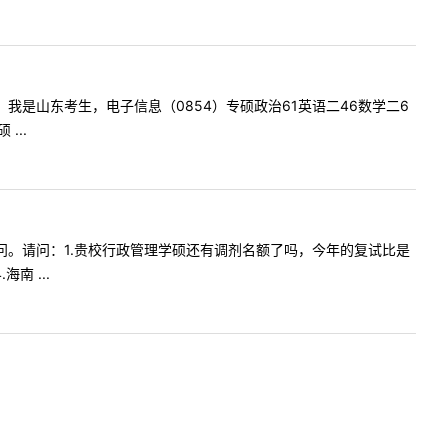
师您好，我是山东考生，电子信息（0854）专硕政治61英语二46数学二6
...
学生的提问。请问：1.贵校行政管理学硕还有调剂名额了吗，今年的复试比是
 ...