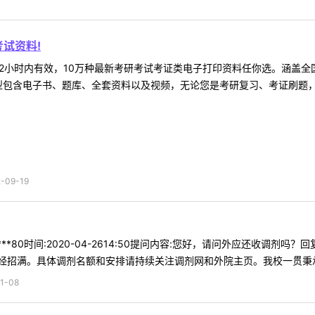
试资料!
2小时内有效，10万种最新考研考试考证类电子打印资料任你选。涵盖全国
型包含电子书、题库、全套资料以及视频，无论您是考研复习、考证刷题，还
09-19
***80时间:2020-04-2614:50提问内容:您好，请问外应还收调
招满。具体调剂名额和安排请持续关注调剂网和外院主页。我校一贯秉承鼓
1-08