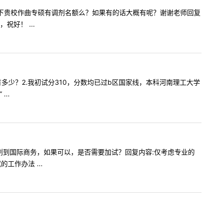
我想咨询一下贵校作曲专硕有调剂名额么？如果有的话大概有呢？谢谢老师回复
好！ ...
剂名额有多少？2.我初试分310，分数均已过b区国家线，本科河南理工大学
..
跨专业调剂到国际商务，如果可以，是否需要加试？回复内容:仅考虑专业的
作办法 ...