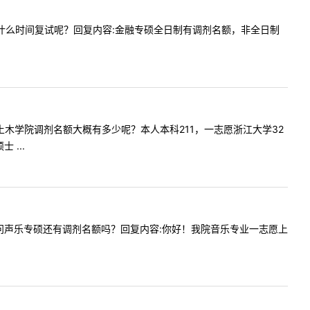
名额吗？什么时间复试呢？回复内容:金融专硕全日制有调剂名额，非全日制
问今年土木学院调剂名额大概有多少呢？本人本科211，一志愿浙江大学32
...
您好！请问声乐专硕还有调剂名额吗？回复内容:你好！我院音乐专业一志愿上