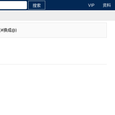
VIP
资料
搜索
(#换成@)