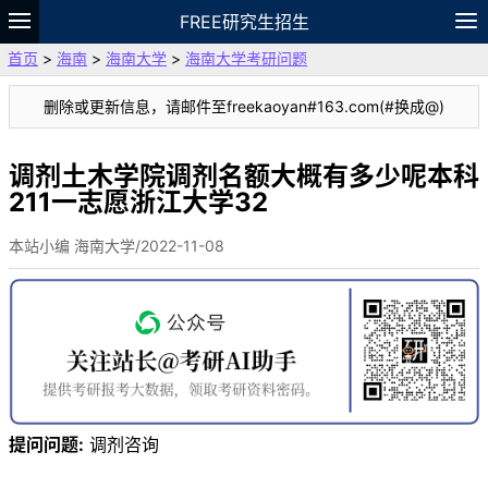
FREE研究生招生
首页
>
海南
>
海南大学
>
海南大学考研问题
题库
故事
专题
APP
笔记
论坛
删除或更新信息，请邮件至freekaoyan#163.com(#换成@)
VIP
资料
调剂土木学院调剂名额大概有多少呢本科
211一志愿浙江大学32
本站小编 海南大学/2022-11-08
提问问题:
调剂咨询