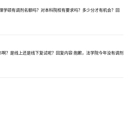
202工商管理学硕有调剂名额吗？对本科院校有要求吗？多少分才有机会？回
啥时候发布啊？是线上还是线下复试呢？回复内容:抱歉，法学院今年没有调剂