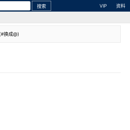
VIP
资料
搜索
(#换成@)