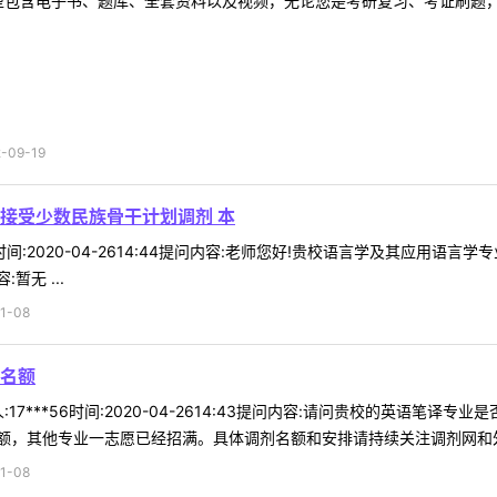
型包含电子书、题库、全套资料以及视频，无论您是考研复习、考证刷题，还
09-19
接受少数民族骨干计划调剂 本
86时间:2020-04-2614:44提问内容:老师您好!贵校语言学及其应
无 ...
1-08
名额
17***56时间:2020-04-2614:43提问内容:请问贵校的英语笔
，其他专业一志愿已经招满。具体调剂名额和安排请持续关注调剂网和外院
1-08