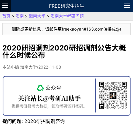
FREE研究生招生
首页
>
海南
>
海南大学
>
海南大学考研问题
题库
故事
专题
APP
笔记
论坛
删除或更新信息，请邮件至freekaoyan#163.com(#换成@)
VIP
资料
2020研招调剂2020研招调剂公告大概
什么时候公布
本站小编 海南大学/2022-11-08
提问问题:
2020研招调剂咨询