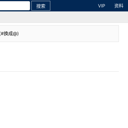
VIP
资料
搜索
(#换成@)