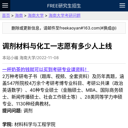
FREE研究生招生
首页
>
海南
>
海南大学
>
海南大学考研问题
题库
故事
专题
APP
笔记
论坛
删除或更新信息，请邮件至freekaoyan#163.com(#换成@)
VIP
资料
调剂材料与化工一志愿有多少人上线
本站小编 海南大学/2022-11-08
一杯奶茶的钱就可以买到考研专业课资料！
2万种考研电子书（题库、视频、全套资料）及历年真题，涵
盖547所院校4万余个考研考博专业科目、考研公共课（政治
英语数学）、40种专业硕士（金融硕士、MBA、国际商务硕
士、新闻传播硕士、社会工作硕士等）、28类同等学力申硕
专业、1130种经典教材。
提问问题:
调剂
学院:
材料科学与工程学院