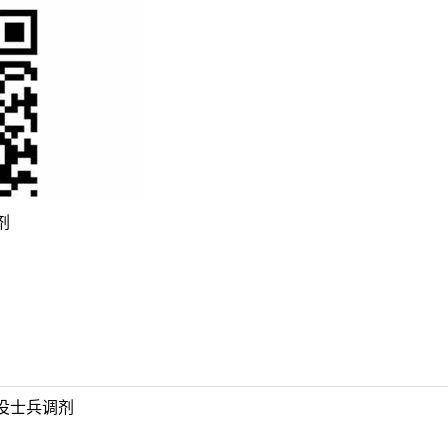
剂
役士兵调剂