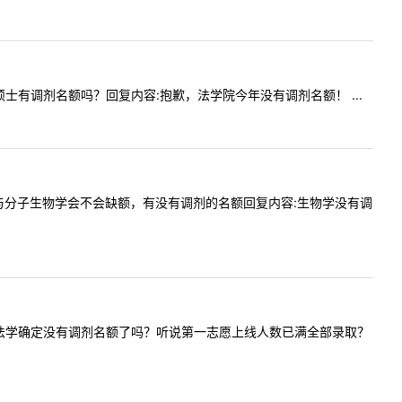
学专业硕士有调剂名额吗？回复内容:抱歉，法学院今年没有调剂名额！ ...
生物化学与分子生物学会不会缺额，有没有调剂的名额回复内容:生物学没有调
师您好！今年法学确定没有调剂名额了吗？听说第一志愿上线人数已满全部录取？