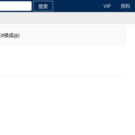
VIP
资料
搜索
(#换成@)