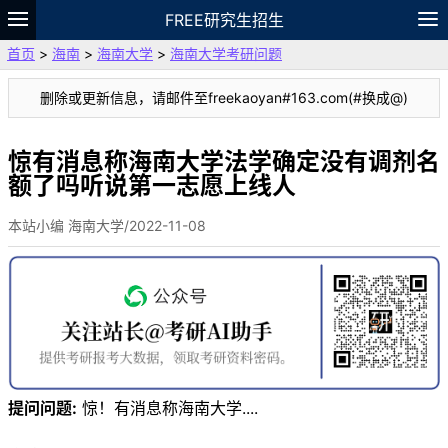
FREE研究生招生
首页
>
海南
>
海南大学
>
海南大学考研问题
题库
故事
专题
APP
笔记
论坛
删除或更新信息，请邮件至freekaoyan#163.com(#换成@)
VIP
资料
惊有消息称海南大学法学确定没有调剂名
额了吗听说第一志愿上线人
本站小编 海南大学/2022-11-08
提问问题:
惊！有消息称海南大学....