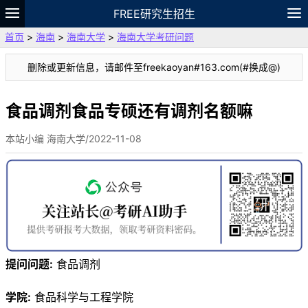
FREE研究生招生
首页
>
海南
>
海南大学
>
海南大学考研问题
题库
故事
专题
APP
笔记
论坛
删除或更新信息，请邮件至freekaoyan#163.com(#换成@)
VIP
资料
食品调剂食品专硕还有调剂名额嘛
本站小编 海南大学/2022-11-08
提问问题:
食品调剂
学院:
食品科学与工程学院