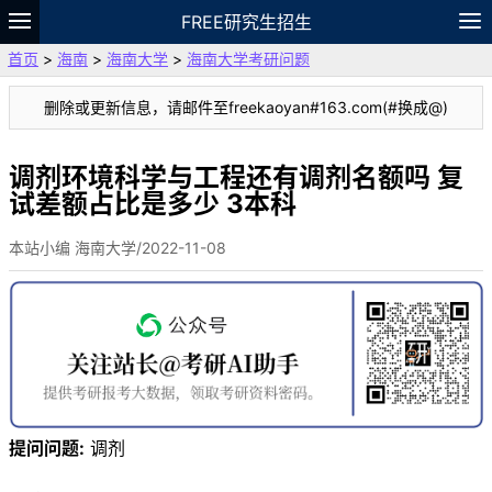
FREE研究生招生
首页
>
海南
>
海南大学
>
海南大学考研问题
题库
故事
专题
APP
笔记
论坛
删除或更新信息，请邮件至freekaoyan#163.com(#换成@)
VIP
资料
调剂环境科学与工程还有调剂名额吗 复
试差额占比是多少 3本科
本站小编 海南大学/2022-11-08
提问问题:
调剂