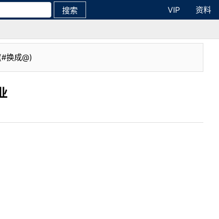
VIP
资料
搜索
(#换成@)
业