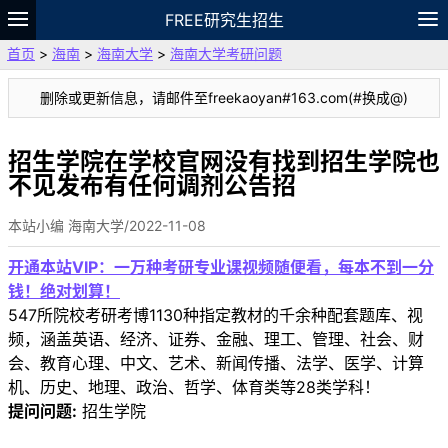
FREE研究生招生
首页
>
海南
>
海南大学
>
海南大学考研问题
题库
故事
专题
APP
笔记
论坛
删除或更新信息，请邮件至freekaoyan#163.com(#换成@)
VIP
资料
招生学院在学校官网没有找到招生学院也
不见发布有任何调剂公告招
本站小编 海南大学/2022-11-08
开通本站VIP：一万种考研专业课视频随便看，每本不到一分
钱！绝对划算！
547所院校考研考博1130种指定教材的千余种配套题库、视
频，涵盖英语、经济、证券、金融、理工、管理、社会、财
会、教育心理、中文、艺术、新闻传播、法学、医学、计算
机、历史、地理、政治、哲学、体育类等28类学科！
提问问题:
招生学院