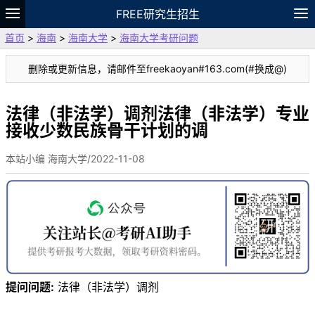
FREE研究生招生
首页
>
海南
>
海南大学
>
海南大学考研问题
题库
故事
专题
APP
笔记
论坛
删除或更新信息，请邮件至freekaoyan#163.com(#换成@)
VIP
资料
法律（非法学）调剂法律（非法学）专业
接收少数民族骨干计划的调
本站小编 海南大学/2022-11-08
提问问题:
法律（非法学）调剂