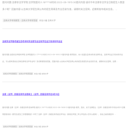
提问问题:法律非法学学院:法学院提问人:18***16时间:2023-09-1915:30提问内容:请问今年法律非法学全日制招生人数是
多少呢？回复内容:以吉林大学招生网公布的招生简章及专业目录为准，请随时关注官网，近期将发布相关信息。 ...
吉林大学考研解答 - 吉林大学考研答疑
本站小编 吉林大学
法硕非法学报考届生自考本科非法律专业没有学位证只有本科毕业证
提问问题:法硕非法学报考学院:法学院提问人:17***22时间:2023-09-1810:31提问内容:老师您好，本人往届生自考本科非法律专业，没有学位证只有本科毕业
证，可以报考贵校全日制法律非法学专业吗？急切盼望您的回复。回复内容:以吉林大学招生网公布的招生简章及专业目录为准，请随时关注官网，近期 ...
吉林大学考研解答 - 吉林大学考研答疑
本站小编 吉林大学
法律（法学）的报名条件法律硕士（法学）的报名条件在9月15日
提问问题:法律（法学）的报名条件咨询学院:提问人:19***52时间:2023-09-1809:53提问内容:老师，您好，关于法律硕士（法学）的报名条件今年在9月15日教
育部发布的《研究生招生工作管理规定》中写了法律（法学）的报名条件是法学专业（获得法学第二学士学位的人员可以报考），但在之前的规定中 ...
吉林大学考研解答 - 吉林大学考研答疑
本站小编 吉林大学