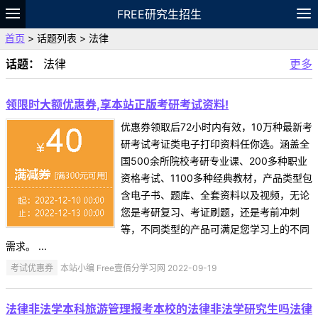
FREE研究生招生
首页
> 话题列表 > 法律
题库
故事
专题
APP
笔记
论坛
话题：
法律
更多
VIP
资料
领限时大额优惠券,享本站正版考研考试资料!
优惠券领取后72小时内有效，10万种最新考
研考试考证类电子打印资料任你选。涵盖全
国500余所院校考研专业课、200多种职业
资格考试、1100多种经典教材，产品类型包
含电子书、题库、全套资料以及视频，无论
您是考研复习、考证刷题，还是考前冲刺
等，不同类型的产品可满足您学习上的不同
需求。 ...
考试优惠券
本站小编 Free壹佰分学习网 2022-09-19
法律非法学本科旅游管理报考本校的法律非法学研究生吗法律