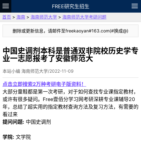
FREE研究生招生
首页
>
海南
>
海南师范大学
>
海南师范大学考研问题
题库
故事
专题
APP
笔记
论坛
删除或更新信息，请邮件至freekaoyan#163.com(#换成@)
VIP
资料
中国史调剂本科是普通双非院校历史学专
业一志愿报考了安徽师范大
本站小编 海南师范大学/2022-11-09
点击立即搜索2万种考研电子版资料！
大部分童鞋都是第一次考研，对于如何查找专业课指定教材，
或许有很多疑问。Free壹佰分学习网考研深耕专业课辅导20
年，总结了超实用的指定教材查询方法及复习方法，有需要的
看过来
提问问题:
中国史调剂
学院:
文学院