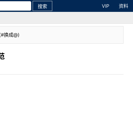
VIP
资料
搜索
(#换成@)
范