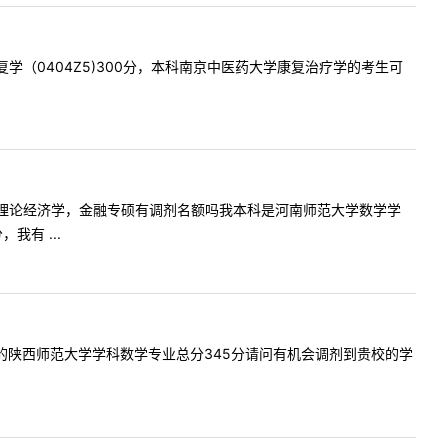
运动康复学（0404Z5)300分，本科南京中医药大学康复治疗学的考生可
用经济学，理论经济学，金融专硕有调剂名额吗我本科是河南师范大学数学学
有 ...
，我报考的陕西师范大学学科数学专业总分345分请问有机会调剂到贵校的学