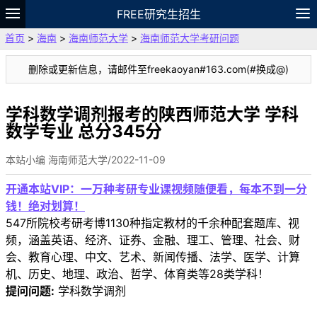
FREE研究生招生
首页
>
海南
>
海南师范大学
>
海南师范大学考研问题
题库
故事
专题
APP
笔记
论坛
删除或更新信息，请邮件至freekaoyan#163.com(#换成@)
VIP
资料
学科数学调剂报考的陕西师范大学 学科
数学专业 总分345分
本站小编 海南师范大学/2022-11-09
开通本站VIP：一万种考研专业课视频随便看，每本不到一分
钱！绝对划算！
547所院校考研考博1130种指定教材的千余种配套题库、视
频，涵盖英语、经济、证券、金融、理工、管理、社会、财
会、教育心理、中文、艺术、新闻传播、法学、医学、计算
机、历史、地理、政治、哲学、体育类等28类学科！
提问问题:
学科数学调剂