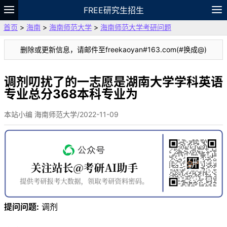
FREE研究生招生
首页
>
海南
>
海南师范大学
>
海南师范大学考研问题
题库
故事
专题
APP
笔记
论坛
删除或更新信息，请邮件至freekaoyan#163.com(#换成@)
VIP
资料
调剂叨扰了的一志愿是湖南大学学科英语
专业总分368本科专业为
本站小编 海南师范大学/2022-11-09
提问问题:
调剂