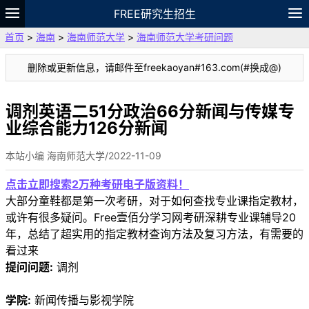
FREE研究生招生
首页
>
海南
>
海南师范大学
>
海南师范大学考研问题
题库
故事
专题
APP
笔记
论坛
删除或更新信息，请邮件至freekaoyan#163.com(#换成@)
VIP
资料
调剂英语二51分政治66分新闻与传媒专
业综合能力126分新闻
本站小编 海南师范大学/2022-11-09
点击立即搜索2万种考研电子版资料！
大部分童鞋都是第一次考研，对于如何查找专业课指定教材，
或许有很多疑问。Free壹佰分学习网考研深耕专业课辅导20
年，总结了超实用的指定教材查询方法及复习方法，有需要的
看过来
提问问题:
调剂
学院:
新闻传播与影视学院