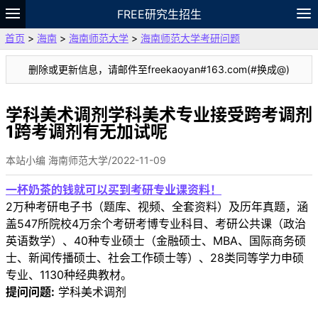
FREE研究生招生
首页
>
海南
>
海南师范大学
>
海南师范大学考研问题
题库
故事
专题
APP
笔记
论坛
删除或更新信息，请邮件至freekaoyan#163.com(#换成@)
VIP
资料
学科美术调剂学科美术专业接受跨考调剂
1跨考调剂有无加试呢
本站小编 海南师范大学/2022-11-09
一杯奶茶的钱就可以买到考研专业课资料！
2万种考研电子书（题库、视频、全套资料）及历年真题，涵
盖547所院校4万余个考研考博专业科目、考研公共课（政治
英语数学）、40种专业硕士（金融硕士、MBA、国际商务硕
士、新闻传播硕士、社会工作硕士等）、28类同等学力申硕
专业、1130种经典教材。
提问问题:
学科美术调剂