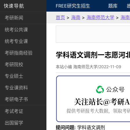
快速导航
FREE研究生招生
题库
首页
>
海南
>
海南师范大学
>
海南
考研新闻
统考公共课
统考专业课
考研指南经验
学科语文调剂一志愿河北
考研院校
本站小编 海南师范大学/2022-11-09
专业硕士
专业课资料
考研电子书
考试考证
出国留学
提问问题:
学科语文调剂