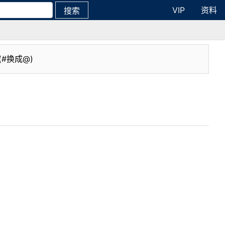
VIP
资料
搜索
(#换成@)