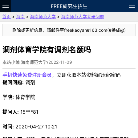
FREE研究生招生
首页
>
海南
>
海南师范大学
>
海南师范大学考研问题
题库
故事
专题
APP
笔记
论坛
删除或更新信息，请邮件至freekaoyan#163.com(#换成@)
VIP
资料
调剂体育学院有调剂名额吗
本站小编 海南师范大学/2022-11-09
手机快速免费注册会员
，立即获取本站资料解压缩密码！
提问问题:
调剂
学院:
体育学院
提问人:
15***81
时间:
2020-04-27 10:21