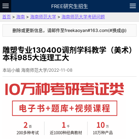
FREE研究生招生
首页
>
海南
>
海南师范大学
>
海南师范大学考研问题
题库
故事
专题
APP
笔记
论坛
删除或更新信息，请邮件至freekaoyan#163.com(#换成@)
VIP
资料
雕塑专业130400调剂学科教学（美术）
本科985大连理工大
本站小编 海南师范大学/2022-11-08