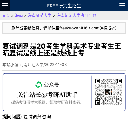
FREE研究生招生
首页
>
海南
>
海南师范大学
>
海南师范大学考研问题
题库
故事
专题
APP
笔记
论坛
删除或更新信息，请邮件至freekaoyan#163.com(#换成@)
VIP
资料
复试调剂是20考生学科美术专业考生王
晴复试是线上还是线线上专
本站小编 海南师范大学/2022-11-08
提问问题:
复试调剂咨询