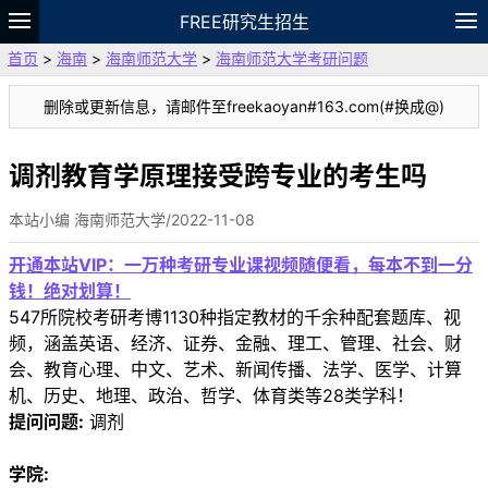
FREE研究生招生
首页
>
海南
>
海南师范大学
>
海南师范大学考研问题
题库
故事
专题
APP
笔记
论坛
删除或更新信息，请邮件至freekaoyan#163.com(#换成@)
VIP
资料
调剂教育学原理接受跨专业的考生吗
本站小编 海南师范大学/2022-11-08
开通本站VIP：一万种考研专业课视频随便看，每本不到一分
钱！绝对划算！
547所院校考研考博1130种指定教材的千余种配套题库、视
频，涵盖英语、经济、证券、金融、理工、管理、社会、财
会、教育心理、中文、艺术、新闻传播、法学、医学、计算
机、历史、地理、政治、哲学、体育类等28类学科！
提问问题:
调剂
学院: