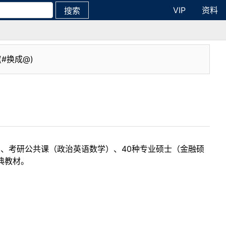
VIP
资料
搜索
(#换成@)
目、考研公共课（政治英语数学）、40种专业硕士（金融硕
典教材。