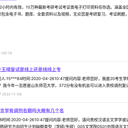
2小时内有效，10万种最新考研考试考证类电子打印资料任你选。涵盖全国
型包含电子书、题库、全套资料以及视频，无论您是考研复习、考证刷题，还
09-19
生王晴复试是线上还是线线上专
:15***84时间:2020-04-2610:47提问内容:老师您好，我是
我今年一志愿是山东师范大学，372分有没有机会可以进入贵校调剂复试。
022-11-08
言学有调剂名额吗大概有几个名
*68时间:2020-04-2610:47提问内容:老师您好，请问贵校汉语
研究方向招生计划缺额类型（学硕/专硕）005文学院0501中国语言文学01