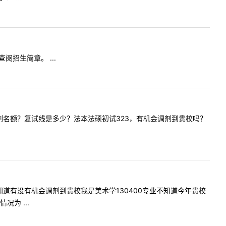
查阅招生简章。 ...
本法硕调剂名额？复试线是多少？法本法硕初试323，有机会调剂到贵校吗？
359不知道有没有机会调剂到贵校我是美术学130400专业不知道今年贵校
为 ...