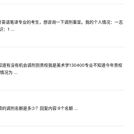
好，我是报考英语笔译专业的考生，想咨询一下调剂事宜。我的个人情况：一志
 ...
359不知道有没有机会调剂到贵校我是美术学130400专业不知道今年贵校
为 ...
专硕的调剂名额是多少？回复内容:9个名额 ...