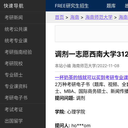
快速导航
FREE研究生招生
题库
首页
>
海南
>
海南师范大学
>
海南
考研新闻
统考公共课
统考专业课
考研指南经验
调剂一志愿西南大学31
考研院校
本站小编 海南师范大学/2022-11-08
专业硕士
一杯奶茶的钱就可以买到考研专业课
2万种考研电子书（题库、视频、全
专业课资料
士、MBA、国际商务硕士、新闻传播
考研电子书
提问问题:
调剂
考试考证
学院:
心理学院
出国留学
提问人:
ho***om