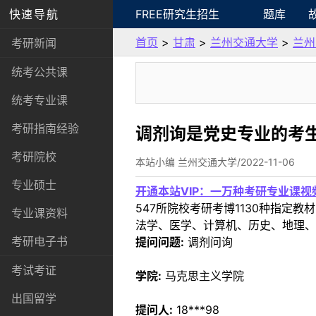
快速导航
FREE研究生招生
题库
首页
>
甘肃
>
兰州交通大学
>
兰州
考研新闻
统考公共课
统考专业课
考研指南经验
调剂询是党史专业的考生
考研院校
本站小编 兰州交通大学/2022-11-06
专业硕士
开通本站VIP：一万种考研专业课
547所院校考研考博1130种指
专业课资料
法学、医学、计算机、历史、地理、
考研电子书
提问问题:
调剂问询
考试考证
学院:
马克思主义学院
出国留学
提问人:
18***98