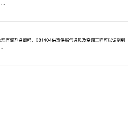
..
1工程热物理有调剂名额吗，081404供热供燃气通风及空调工程可以调剂到
.