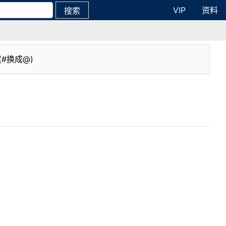
VIP
资料
搜索
(#换成@)