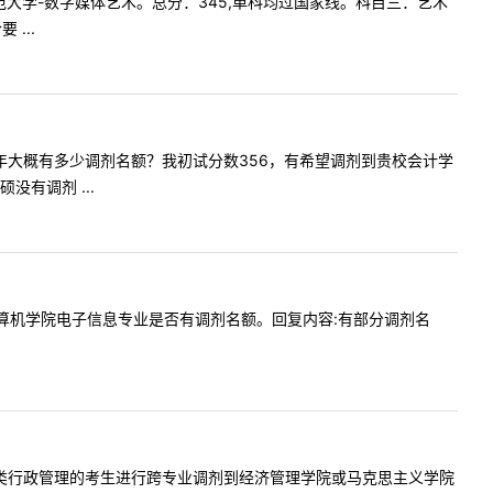
浙江师范大学-数字媒体艺术。总分：345,单科均过国家线。科目三：艺术
...
会计学今年大概有多少调剂名额？我初试分数356，有希望调剂到贵校会计学
有调剂 ...
老师，计算机学院电子信息专业是否有调剂名额。回复内容:有部分调剂名
考公共管理类行政管理的考生进行跨专业调剂到经济管理学院或马克思主义学院