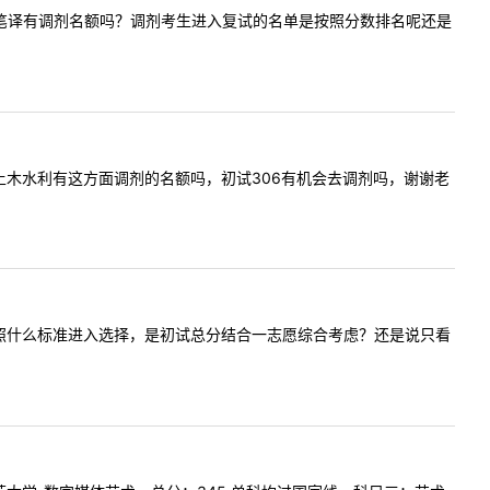
，请问英语笔译有调剂名额吗？调剂考生进入复试的名单是按照分数排名呢还是
贵校今年土木水利有这方面调剂的名额吗，初试306有机会去调剂吗，谢谢老
调剂生是按照什么标准进入选择，是初试总分结合一志愿综合考虑？还是说只看