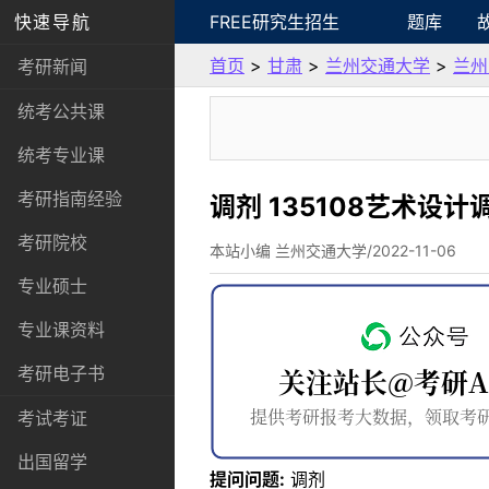
快速导航
FREE研究生招生
题库
首页
>
甘肃
>
兰州交通大学
>
兰州
考研新闻
统考公共课
统考专业课
考研指南经验
调剂 135108艺术设
考研院校
本站小编 兰州交通大学/2022-11-06
专业硕士
专业课资料
考研电子书
考试考证
出国留学
提问问题:
调剂