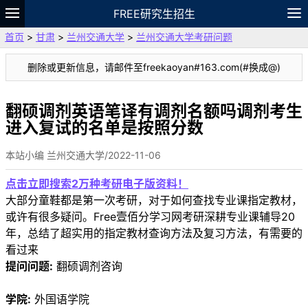
FREE研究生招生
首页
>
甘肃
>
兰州交通大学
>
兰州交通大学考研问题
题库
故事
专题
APP
笔记
论坛
删除或更新信息，请邮件至freekaoyan#163.com(#换成@)
VIP
资料
翻硕调剂英语笔译有调剂名额吗调剂考生
进入复试的名单是按照分数
本站小编 兰州交通大学/2022-11-06
点击立即搜索2万种考研电子版资料！
大部分童鞋都是第一次考研，对于如何查找专业课指定教材，
或许有很多疑问。Free壹佰分学习网考研深耕专业课辅导20
年，总结了超实用的指定教材查询方法及复习方法，有需要的
看过来
提问问题:
翻硕调剂咨询
学院:
外国语学院