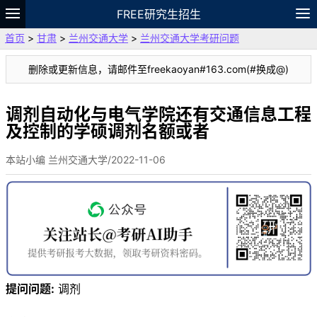
FREE研究生招生
首页
>
甘肃
>
兰州交通大学
>
兰州交通大学考研问题
题库
故事
专题
APP
笔记
论坛
删除或更新信息，请邮件至freekaoyan#163.com(#换成@)
VIP
资料
调剂自动化与电气学院还有交通信息工程
及控制的学硕调剂名额或者
本站小编 兰州交通大学/2022-11-06
提问问题:
调剂