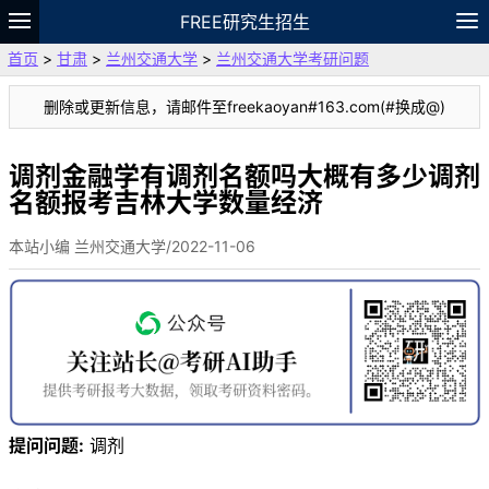
FREE研究生招生
首页
>
甘肃
>
兰州交通大学
>
兰州交通大学考研问题
题库
故事
专题
APP
笔记
论坛
删除或更新信息，请邮件至freekaoyan#163.com(#换成@)
VIP
资料
调剂金融学有调剂名额吗大概有多少调剂
名额报考吉林大学数量经济
本站小编 兰州交通大学/2022-11-06
提问问题:
调剂