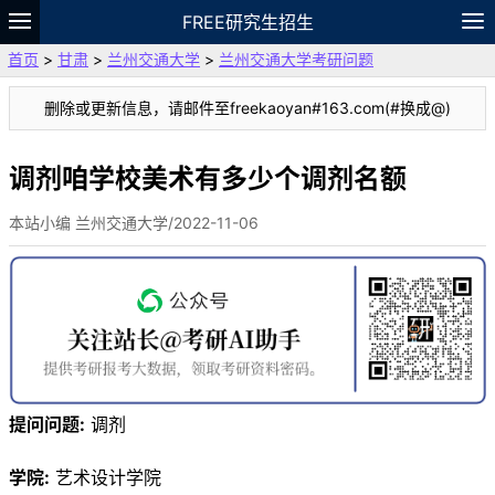
FREE研究生招生
首页
>
甘肃
>
兰州交通大学
>
兰州交通大学考研问题
题库
故事
专题
APP
笔记
论坛
删除或更新信息，请邮件至freekaoyan#163.com(#换成@)
VIP
资料
调剂咱学校美术有多少个调剂名额
本站小编 兰州交通大学/2022-11-06
提问问题:
调剂
学院:
艺术设计学院