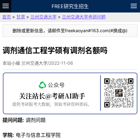
FREE研究生招生
首页
>
甘肃
>
兰州交通大学
>
兰州交通大学考研问题
题库
故事
专题
APP
笔记
论坛
删除或更新信息，请邮件至freekaoyan#163.com(#换成@)
VIP
资料
调剂通信工程学硕有调剂名额吗
本站小编 兰州交通大学/2022-11-06
提问问题:
调剂问题
学院:
电子与信息工程学院