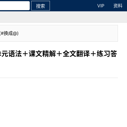
VIP
资料
搜索
(#换成@)
单元语法＋课文精解＋全文翻译＋练习答