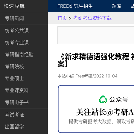
快速导航
FREE研究生招生
题库
首页
>
考研考试资料下载
考研新闻
统考公共课
统考专业课
考研指南经验
《新求精德语强化教程 
案】
考研院校
本站小编 Free考研/2022-10-04
专业硕士
专业课资料
考研电子书
考试考证
出国留学