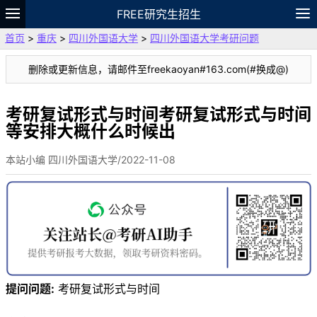
FREE研究生招生
首页
>
重庆
>
四川外国语大学
>
四川外国语大学考研问题
题库
故事
专题
APP
笔记
论坛
删除或更新信息，请邮件至freekaoyan#163.com(#换成@)
VIP
资料
考研复试形式与时间考研复试形式与时间
等安排大概什么时候出
本站小编 四川外国语大学/2022-11-08
提问问题:
考研复试形式与时间