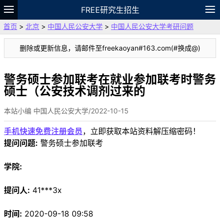
FREE研究生招生
首页
>
北京
>
中国人民公安大学
>
中国人民公安大学考研问题
题库
故事
专题
APP
笔记
论坛
删除或更新信息，请邮件至freekaoyan#163.com(#换成@)
VIP
资料
警务硕士参加联考在就业参加联考时警务
硕士（公安技术调剂过来的
本站小编 中国人民公安大学/2022-10-15
手机快速免费注册会员
，立即获取本站资料解压缩密码！
提问问题:
警务硕士参加联考
学院:
提问人:
41***3x
时间:
2020-09-18 09:58