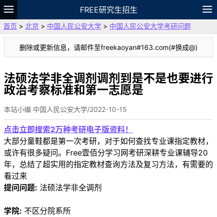
FREE研究生招生
首页
>
北京
>
中国人民公安大学
>
中国人民公安大学考研问题
题库
故事
专题
APP
笔记
论坛
删除或更新信息，请邮件至freekaoyan#163.com(#换成@)
VIP
资料
法硕法学非全调剂调剂到是不是也要进行
政治考察标准和第一志愿是
本站小编 中国人民公安大学/2022-10-15
点击立即搜索2万种考研电子版资料！
大部分童鞋都是第一次考研，对于如何查找专业课指定教材，
或许有很多疑问。Free壹佰分学习网考研深耕专业课辅导20
年，总结了超实用的指定教材查询方法及复习方法，有需要的
看过来
提问问题:
法硕法学非全调剂
学院:
不区分院系所